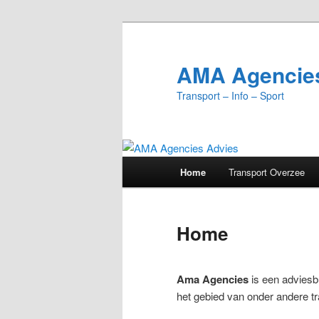
Spring
naar
de
AMA Agencie
primaire
Transport – Info – Sport
inhoud
Hoofdmenu
Home
Transport Overzee
Home
Ama Agencies
is een adviesb
het gebied van onder andere tra