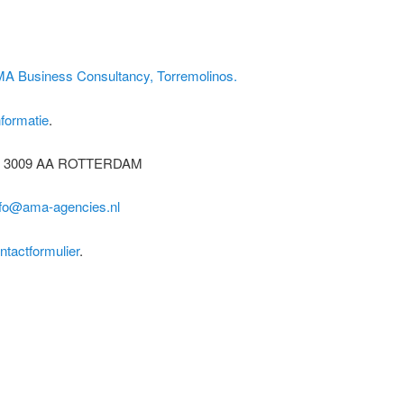
A Business Consultancy, Torremolinos.
nformatie
.
2, 3009 AA ROTTERDAM
nfo@ama-agencies.nl
ntactformulier
.